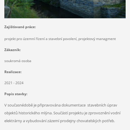
Zajišťované práce:
projekt pro územní řízení a stavební povolení, projektový managment
Zákazník:
soukromá osoba
Realizace:
2021 - 2024
Popis stavby:
V současnédobě je připravována dokumentace stavebních úprav
objektů historického mlýna. Součástí projektu je zprovoznění vodní
elektrárny a vybudování zázemí prodejny chovatelských potřeb.