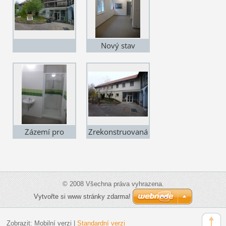
Nový stav
Zázemí pro
Zrekonstruovaná
pracovníky
část přístavby
jídelny
© 2008 Všechna práva vyhrazena.
Vytvořte si www stránky zdarma!
Zobrazit:
Mobilní verzi
|
Standardní verzi