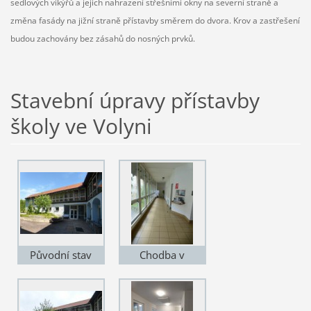
sedlových vikýřů a jejich nahrazení střešními okny na severní straně a
změna fasády na jižní straně přístavby směrem do dvora. Krov a zastřešení
budou zachovány bez zásahů do nosných prvků.
Stavební úpravy přístavby
školy ve Volyni
Původní stav
Chodba v
původním stavu