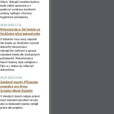
Volyni. Stávající podoba budovy
bude citlivě upravena a v
podkroví vzniknou komfortní
učebny splňující všechny
hygienické požadavky.
29.03.2016 17:11
Rekonstrukce Ski hotelu ve
Strážném před dokončením
V loňském roce nový vlastník
Ski hotelu ve Strážném rozhodl
dokončit rekonstrukci
stávajícího zařízení a upravit
standard hotelu dle současných
požadavků. Rekonstrukce
hlavní budovy byla zahájena v
říjnu a v dubnu by měla být
dokončena.
25.07.2014 14:56
Zahájení stavby Přístavba
expedice pro firmu
Schäfer-Menk Radotín
V minulých dnech nabylo právní
moci stavební povolení na tuto
akci a dodavatel stavby zahájil
práce dle projektu.