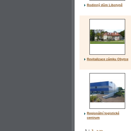
Rodinný dům Libotyně
Revitalizace zámku Obytce
Regionální logistické
centrum
1
|
2
>
>>