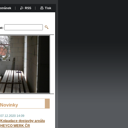
stránek
RSS
Tisk
at:
Novinky
07.12.2020 14:09
Kolaudace dostavby areálu
HEYCO WERK ČR