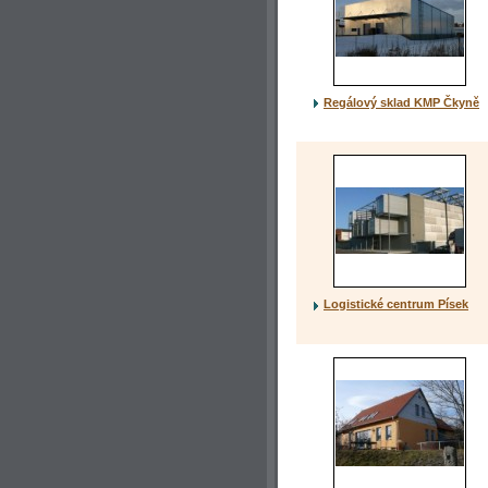
Regálový sklad KMP Čkyně
Logistické centrum Písek