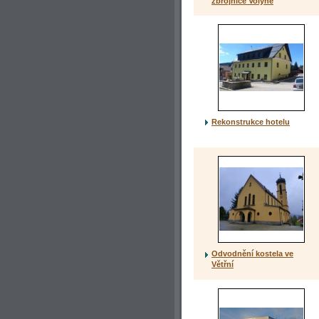
zbrojnice Volyně
Rekonstrukce hotelu
Odvodnění kostela ve
Větřní