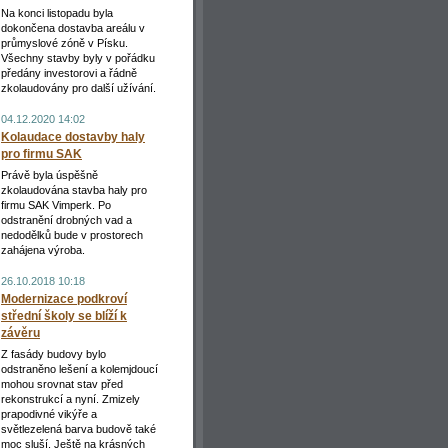
Na konci listopadu byla
dokončena dostavba areálu v
průmyslové zóně v Písku.
Všechny stavby byly v pořádku
předány investorovi a řádně
zkolaudovány pro další užívání.
04.12.2020 14:02
Kolaudace dostavby haly
pro firmu SAK
Právě byla úspěšně
zkolaudována stavba haly pro
firmu SAK Vimperk. Po
odstranění drobných vad a
nedodělků bude v prostorech
zahájena výroba.
26.10.2018 10:18
Modernizace podkroví
střední školy se blíží k
závěru
Z fasády budovy bylo
odstraněno lešení a kolemjdoucí
mohou srovnat stav před
rekonstrukcí a nyní. Zmizely
prapodivné vikýře a
světlezelená barva budově také
moc sluší. Ještě na krásných