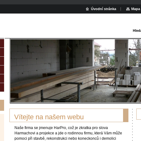
Úvodní stránka
Mapa 
Hled
Vítejte na našem webu
Naše firma se jmenuje HarPro, což je zkratka pro slova
Harmachovi a projekce a jde o rodinnou firmu, která Vám může
pomoci při stavbě, rekonstrukci nebo koneckonců i demolici