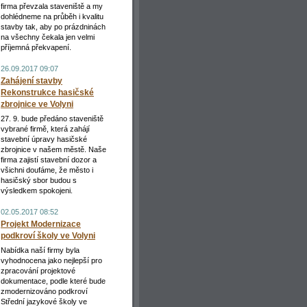
firma převzala staveniště a my
dohlédneme na průběh i kvalitu
stavby tak, aby po prázdninách
na všechny čekala jen velmi
příjemná překvapení.
26.09.2017 09:07
Zahájení stavby
Rekonstrukce hasičské
zbrojnice ve Volyni
27. 9. bude předáno staveniště
vybrané firmě, která zahájí
stavební úpravy hasičské
zbrojnice v našem městě. Naše
firma zajistí stavební dozor a
všichni doufáme, že město i
hasičský sbor budou s
výsledkem spokojeni.
02.05.2017 08:52
Projekt Modernizace
podkroví školy ve Volyni
Nabídka naší firmy byla
vyhodnocena jako nejlepší pro
zpracování projektové
dokumentace, podle které bude
zmodernizováno podkroví
Střední jazykové školy ve