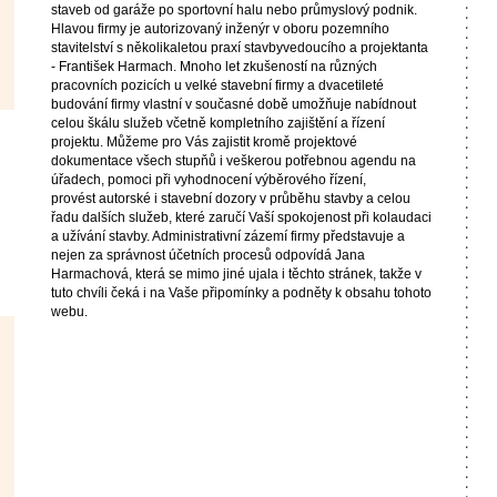
staveb od garáže po sportovní halu nebo průmyslový podnik.
Hlavou firmy je autorizovaný inženýr v oboru pozemního
stavitelství s několikaletou praxí stavbyvedoucího a projektanta
- František Harmach. Mnoho let zkušeností na různých
pracovních pozicích u velké stavební firmy a dvacetileté
budování firmy vlastní v současné době umožňuje nabídnout
celou škálu služeb včetně kompletního zajištění a řízení
projektu. Můžeme pro Vás zajistit kromě projektové
dokumentace všech stupňů i veškerou potřebnou agendu na
úřadech, pomoci při vyhodnocení výběrového řízení,
provést autorské i stavební dozory v průběhu stavby a celou
řadu dalších služeb, které zaručí Vaší spokojenost při kolaudaci
a užívání stavby. Administrativní zázemí firmy představuje a
nejen za správnost účetních procesů odpovídá Jana
Harmachová, která se mimo jiné ujala i těchto stránek, takže v
tuto chvíli čeká i na Vaše připomínky a podněty k obsahu tohoto
webu.