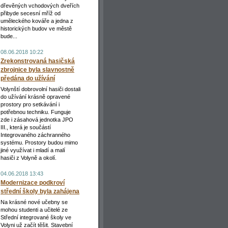
dřevěných vchodových dveřích
přibyde secesní mříž od
uměleckého kováře a jedna z
historických budov ve městě
bude...
08.06.2018 10:22
Zrekonstrovaná hasičská
zbrojnice byla slavnostně
předána do užívání
Volynští dobrovolní hasiči dostali
do užívání krásně opravené
prostory pro setkávání i
potřebnou techniku. Funguje
zde i zásahová jednotka JPO
III., která je součástí
Integrovaného záchranného
systému. Prostory budou mimo
jiné využívat i mladí a malí
hasiči z Volyně a okolí.
04.06.2018 13:43
Modernizace podkroví
střední školy byla zahájena
Na krásné nové učebny se
mohou studenti a učitelé ze
Střední integrované školy ve
Volyni už začít těšit. Stavební